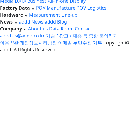
Media
DATA Business
All-in-one Display
Factory Data
⌄
POV Manufacture
POV Logistics
Hardware
⌄
Measurement Line-up
News
⌄
addd News
addd Blog
Company
⌄
About us
Data Room
Contact
addd.cs@addd.co.kr
기술 / 광고 / 제휴 등 종합 문의하기
이용약관
개인정보처리방침
이메일 무단수집 거부
Copyright©
addd. All Rights Reserved.