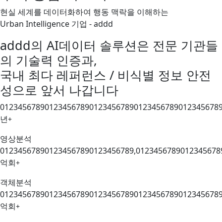
현실 세계를 데이터화하여 행동 맥락을 이해하는
Urban Intelligence 기업 - addd
addd의 AI데이터 솔루션은 전문 기관들
의 기술력 인증과,
국내 최다 레퍼런스 / 비식별 정보 안전
성으로 앞서 나갑니다
0
1
2
3
4
5
6
7
8
9
0
1
2
3
4
5
6
7
8
9
0
1
2
3
4
5
6
7
8
9
0
1
2
3
4
5
6
7
8
9
0
1
2
3
4
5
6
7
8
년
+
영상분석
0
1
2
3
4
5
6
7
8
9
0
1
2
3
4
5
6
7
8
9
0
1
2
3
4
5
6
7
8
9
,
0
1
2
3
4
5
6
7
8
9
0
1
2
3
4
5
6
7
8
억회
+
객체분석
0
1
2
3
4
5
6
7
8
9
0
1
2
3
4
5
6
7
8
9
0
1
2
3
4
5
6
7
8
9
0
1
2
3
4
5
6
7
8
9
0
1
2
3
4
5
6
7
8
억회
+