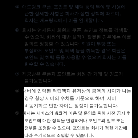
⑤
애드링크 쿠폰
,
포인트 및 혜택 등의 부여 및 사용에
관한 상세한 사항은 회사가 정한 정책에 따르며
,
회사는 애드링크에서 이를 안내합니다
.
⑥
회사는 언제든지 회원의 쿠폰
,
포인트 정보를 검색할
수 있으며
,
회원의 제반 실적이 잘못된 경우에는 이를
임의로 정정할 수 있습니다
.
회원이 부당 또는
부정하게 포인트 및 혜택 등을 취득한 경우 회원은
포인트 및 혜택 등을 사용할 수 없으며 회사는 이를
회수할 수 있습니다
.
⑦
제공받은 쿠폰과 포인트는 회원 간 거래 및 양도가
불가능합니다
⑧
서버에 입력된 적립액과 유저상의 금액의 차이가 나는
경우 항상 서버의 수치를 기준으로 하며
,
서버
비동기화로 인한 차이는 정정이 불가능합니다
.
⑨
회사는 서비스의 효율적 이용 및 운영을 위해 사전 공지 후
포인트에 대한 정책을 변경하거나 포인트의 일부 또는
전부를 조정할 수 있으며
,
포인트는 회사가 정한 기간에
따라 주기적으로 소멸할 수 있습니다
.