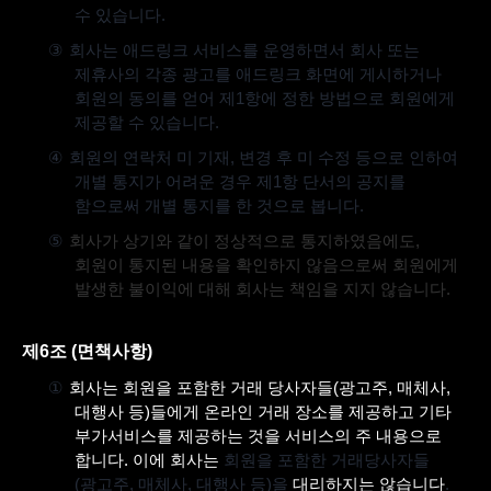
수 있습니다
.
③
회사는 애드링크 서비스를 운영하면서 회사 또는
제휴사의 각종 광고를 애드링크 화면에 게시하거나
회원의 동의를 얻어 제
1
항에 정한 방법으로 회원에게
제공할 수 있습니다
.
④
회원의 연락처 미 기재
,
변경 후 미 수정 등으로 인하여
개별 통지가 어려운 경우 제
1
항 단서의 공지를
함으로써 개별 통지를 한 것으로 봅니다
.
⑤
회사가 상기와 같이 정상적으로 통지하였음에도
,
회원이 통지된 내용을 확인하지 않음으로써 회원에게
발생한 불이익에 대해 회사는 책임을 지지 않습니다
.
제
6
조
(
면책사항
)
①
회사는 회원을 포함한 거래 당사자들
(
광고주
,
매체사
,
대행사 등
)
들에게 온라인 거래 장소를 제공하고 기타
부가서비스를 제공하는 것을 서비스의 주 내용으로
합니다
.
이에 회사는
회원을 포함한 거래당사자들
(
광고주
,
매체사
,
대행사 등
)
을
대리하지는 않습니다
.