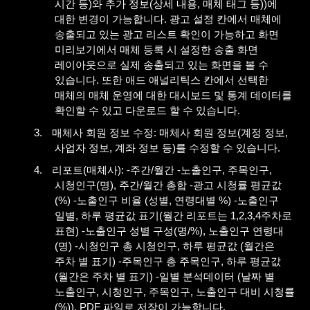
시간 등
)
와 추가 정보
(
상세 내용
,
매체 태그 등
))
에
대한 변경이 가능합니다
.
광고 설정 칸에서 매체에
송출되고 있는 광고 리스트 확인이 가능하고 화면
미리보기에서 매체 등록 시 설정한 송출 화면
레이아웃으로 실제 송출되고 있는 화면을 볼 수
있습니다
.
또한 애드 애널리틱스 칸에서 선택한
매체의 매체 운영에 대한 대시보드 및 통계 데이터를
확인할 수 있고 다운로드 할 수 있습니다
.
3.
매체사 회원 정보 수정
:
매체사 회원 정보
(
계정 정보
,
사업자 정보
,
계좌 정보 등
)
를 수정할 수 있습니다
.
4.
리포트
(
매체사
): -
주간
/
월간
-
노출인구
,
주목인구
,
시청인구
(
명
),
주간
/
월간 총합
-
광고 시청률 평균값
(%) -
노출인구 비율
(
성별
,
연령대별
%) -
노출인구
일별
,
하루 평균값 표기
(
월간 리포트는
1,2,3,4
주차로
표현
) -
노출인구 성별 구성
(
명
/%),
노출인구 연령대
(
명
) -
시청인구 총 시청인구
,
하루 평균값
(
월간은
주차 별 표기
) -
주목인구 총 주목인구
,
하루 평균값
(
월간은 주차 별 표기
) -
일별 분석데이터
(
날짜 별
노출인구
,
시청인구
,
주목인구
,
노출인구 대비 시청률
(%)). PDF
파일로 저장이 가능합니다
.