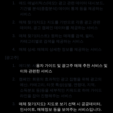
1.
애드 애널리틱스
(
데모
):
광고 관련 데이터 대시보드
,
기간별 분석
(
종합분석
)
데이터 통계 등을 제공하는
서비스
2.
매체 찾기
(
지도
):
지도를 기반으로 각종 광고 관련
데이터
,
광고 캠페인 데이터를 제공하는 서비스
3.
매체 찾기
(
리스트
):
원하는 매체를 검색
,
필터
,
카테고리별로 검색을 제공하는 서비스
4.
매체 상세
:
매체의 상세한 정보를 제공하는 서비스
[
광고주
]
1.
에디봇
:
사
용자 가이드 및 광고주 매체 추천 서비스 및
이와 관련한 서비스
2.
캠페인
:
회원의 효과적인 광고 집행을 위해 광고의
예산
,
카테고리
,
타겟 특성
(
성별
,
연령대
,
지역
,
소득분포 등
)
등을 세부적인 키워드로 하여 가이드
라인을 잡아 진행해주는 서비스
3.
매체 찾기
(
지도
):
지도로 보기 선택 시 공공데이터
,
인사이트
,
매체정보 등을 보여주는 서비스입니다
.