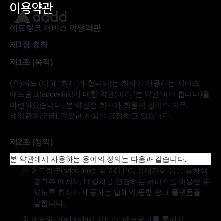
이용약관
모바일
애드링크 서비스 이용약관
Analyze Data, Deliver Decisions
제
1
장 총칙
제
1
조
(
목적
)
(
주
)
애드
(
이하
“
회사
”
라 합니다
)
는 회사가 제공하는 서비스
애드링크
(addd-link)
에 대한 약관
(
이하
‘
본 약관
’
이라 합니다
)
을
마련하였습니다
.
본 약관은 회사와 회원의 권리와 의무
,
책임관계
,
기타 필요한 사항을 규정하고 있습니다
.
제
2
조
(
정의
)
본 약관에서 사용하는 용어의 정의는 다음과 같습니다
.
①
애드링크
(addd-link):
회원이
PC,
휴대전화 등을 통하여
광고주 매체사
,
대행사를 연결하는 서비스를 이용할 수
있도록 회사가 제공하는 일체의 종합 광고 플랫폼을
말합니다
.
②
애드링크
(addd-link)
서비스
:
애드링크를 통해서