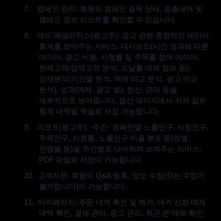
7.
캠페인 관리
:
회원의 캠페인 결제 상태
,
송출내역 및
캠페인 정보 리스트를 확인할 수 있습니다
.
8.
애드 애널리틱스
(
광고주
):
광고 관련 종합적인 데이터
통계를 보여주는 서비스
.
대시보드
(
시간 경과에 따른
데이터
,
광고 비용
,
시청률 및 주목률 참여 데이터
,
현재고객
/
잠재고객 분석
,
도달률 매체 정보 등
),
상세분석
(
기간별 분석
,
매체 비교 분석
,
광고 비교
분석
),
성과
(
매체
,
광고 별
),
정산
,
관리 등을
세부적으로 보여줍니다
.
결산 페이지에서 위와 같은
통계 내역을 엑셀로 저장 가능합니다
.
9.
리포트
(
광고주
): -
주간
-
캠페인별 노출인구
,
시청인구
,
주목인구
,
시청률
,
노출인구 비율 분포 등
(
성별
,
연령별 등
)
을 주간별로 대비하여 보여주는 서비스
.
PDF
파일로 저장이 가능합니다
.
10.
고객지원
:
회원의
Q&A
등록
,
정보 수정
(ID
는 수정이
불가합니다
)
이 가능합니다
.
11.
마이페이지
:
주문 내역 확인 및 제거
,
대기 신청 매체
내역 확인
,
결제 관리
,
광고 관리
,
최근 본 매체 확인