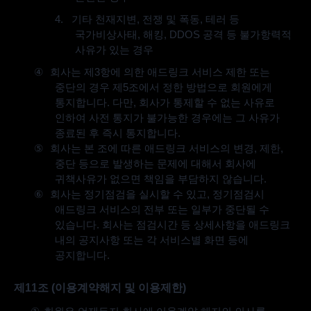
4.
기타 천재지변
,
전쟁 및 폭동
,
테러 등
국가비상사태
,
해킹
, DDOS
공격 등 불가항력적
사유가 있는 경우
④
회사는 제
3
항에 의한 애드링크 서비스 제한 또는
중단의 경우 제
5
조에서 정한 방법으로 회원에게
통지합니다
.
다만
,
회사가 통제할 수 없는 사유로
인하여 사전 통지가 불가능한 경우에는 그 사유가
종료된 후 즉시 통지합니다
.
⑤
회사는 본 조에 따른 애드링크 서비스의 변경
,
제한
,
중단 등으로 발생하는 문제에 대해서 회사에
귀책사유가 없으면 책임을 부담하지 않습니다
.
⑥
회사는 정기점검을 실시할 수 있고
,
정기점검시
애드링크 서비스의 전부 또는 일부가 중단될 수
있습니다
.
회사는 점검시간 등 상세사항을 애드링크
내의 공지사항 또는 각 서비스별 화면 등에
공지합니다
.
제
11
조
(
이용계약해지 및 이용제한
)