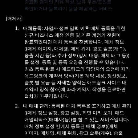
종료된 캠페인 리뷰 작성
,
보유 쿠폰
/
포인트
확인하거나 등록하기 등을 제공하는 서비스
[
매체사
]
1.
매체등록
:
사업자 정보 입력 이후 매체 등록을 위한
신규 비즈니스 계정 인증 및 기존 계정의 전환이
완료되었다면 매체 등록을 진행합니다
.
매체 정보
((
매체 이미지
,
매체명
,
매체 위치
,
광고 슬롯
(
개수
),
송출 시간 등
)
와 추가 정보
(
상세 내용
,
매체 태그 등
))
를 설정
,
등록 및 등록 요청을 진행할 수 있습니다
.
최초 등록 완료 시 애드링크의 담당자의 요청에 따라
애드링크의 계약서 양식
(
기본 계약 내용
,
정산정보
,
슬롯 별 요금 등 자세한 양식은 애드링크 사이트 내
계약서 양식 참조
)
에 따라 계약서 작성을 완료하면
절차가 마무리됩니다
.
2.
내 매체 관리
:
등록된 매체 목록을 표기하고 매체 관리
((
매체 정보 설정
,
광고 설정
,
화면 미리 보기
,
애드
애널리틱스
(
매체사
)
등
))
를 할 수 있는 서비스입니다
.
매체 정보 설정 칸에서 등록된 매체 정보
((
매체
이미지
,
매체명
,
매체 위치
,
광고 슬롯
(
개수
),
송출