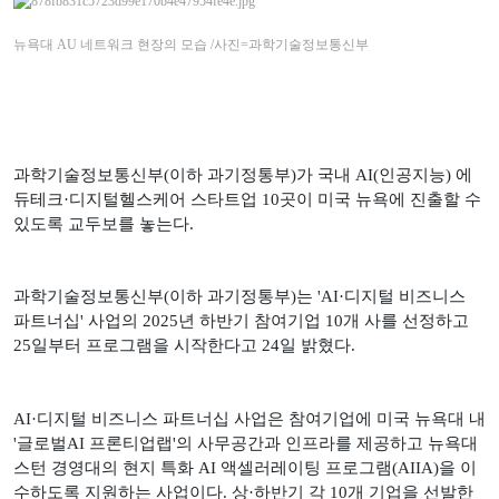
뉴욕대 AU 네트워크 현장의 모습 /사진=과학기술정보통신부
과학기술정보통신부
(
이하 과기정통부
)
가 국내
AI(
인공지능
)
에
듀테크·디지털헬스케어 스타트업
10
곳이 미국 뉴욕에 진출할 수
있도록 교두보를 놓는다
.
과학기술정보통신부
(
이하 과기정통부
)
는
'AI
·디지털 비즈니스
파트너십
'
사업의
2025
년 하반기 참여기업
10
개 사를 선정하고
25
일부터 프로그램을 시작한다고
24
일 밝혔다
.
AI
·디지털 비즈니스 파트너십 사업은 참여기업에 미국 뉴
욕대 내
'
글로벌
AI
프론티업랩
'
의 사무공간과 인프라를 제공하고 뉴욕대
스턴 경영대의 현지 특화
AI
액셀러레이팅 프로그램
(AIIA)
을 이
수하도록 지원하는 사업이다
.
상·하반기 각
10
개 기업을 선발한