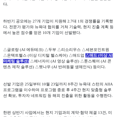
다
.
하반기 공모에는
27
개 기업이 지원해
2.7
대
1
의 경쟁률을 기록했
다
.
전문가 평가와 뉴욕대 협의를 거쳐 기술력
,
현지 진출 계획 등
에서 높은 점수를 얻은
10
개 기업이 선발됐다
.
△글로랑
(AI
에듀테크
)
△두부 △리소리우스 △세븐포인트원
△온택트헬스
(
이상 디지털 헬스케어
)
△매드업
△애드
(
이상
AI
마케팅 솔루션
)
△에너자이
(AI
영상 솔루션
)
△툰스퀘어
(AI
콘
텐츠 제작 솔루션
)
△펫나우
(AI
반려동물 생체인식
)
등이다
.
선발 기업은
25
일부터
10
월
23
일까지
8
주간 뉴욕대 스턴의
AIIA
프로그램을 이수하며 프로그램 종료 후
4
주간 현지 맞춤형 솔루
션 확보
,
투자자 네트워킹 등 해외 진출을 위한 활동을 수행한다
.
한편 상반기 사업에서는 현지 기업과의 계약·협약 체결
13
건
,
미